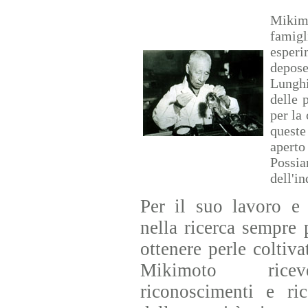
Mikimo
famigl
esperi
depose
Lunghi
delle 
per la
queste
apert
Possi
dell'in
Per il suo lavoro e i
nella ricerca sempre 
ottenere perle coltiva
Mikimoto ricev
riconoscimenti e ri